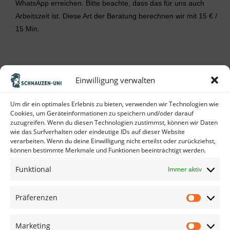
WhatsApp erreichen. Bitte beachte, dass das für uns auch
Arbeitszeit ist. Diese Art der Beratung berechnen wir mit 15 € /
15 Min.
Einwilligung verwalten
Um dir ein optimales Erlebnis zu bieten, verwenden wir Technologien wie
Cookies, um Geräteinformationen zu speichern und/oder darauf
AGB
zuzugreifen. Wenn du diesen Technologien zustimmst, können wir Daten
wie das Surfverhalten oder eindeutige IDs auf dieser Website
Datenschutz
verarbeiten. Wenn du deine Einwilligung nicht erteilst oder zurückziehst,
Impressum
können bestimmte Merkmale und Funktionen beeinträchtigt werden.
häufige Fragen
Funktional
Immer aktiv
© Schnauzen-Uni Hundetraining. Alle Rechte vorbehalten. Powered by
aninova
.
Präferenzen
Marketing