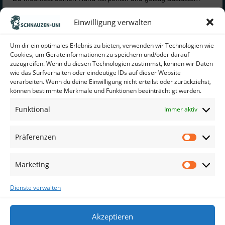
Dein Hund apportiert gerne Gegenstände?
Einwilligung verwalten
Du hast aber noch keine Erfahrung im Dummy-Training und
wünscht dir von Anfang an einen guten Aufbau?
Um dir ein optimales Erlebnis zu bieten, verwenden wir Technologien wie
Cookies, um Geräteinformationen zu speichern und/oder darauf
Dann ist unser Dummy-Kurs 1 genau das Richtige für dich.
zuzugreifen. Wenn du diesen Technologien zustimmst, können wir Daten
wie das Surfverhalten oder eindeutige IDs auf dieser Website
verarbeiten. Wenn du deine Einwilligung nicht erteilst oder zurückziehst,
An 8 Terminen legen wir die Grundlagen für eure zukünftige
können bestimmte Merkmale und Funktionen beeinträchtigt werden.
Dummy-Arbeit: Fußlaufen, Grundposition, Pfeifenkommandos,
Funktional
Immer aktiv
kleine Suche, Voran-Schicken, Frust aushalten.
Präferenzen
Das müsst ihr mitbringen: eine Moxon-/Retrieverleine mit
Zugstopp, eine Pfeife (wir empfehlen die ACME 211,5). Bei
Fragen meldet euch gerne bei Svenja.
Marketing
Hier buchen
Dienste verwalten
Akzeptieren